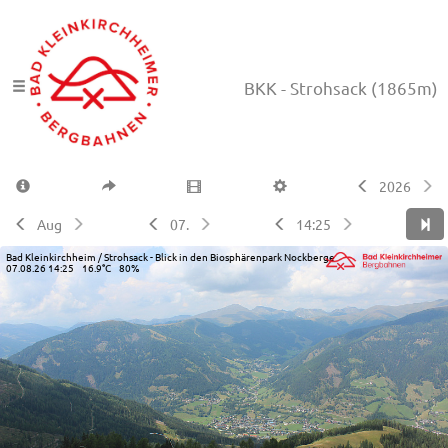
BKK - Strohsack
(1865m)
2026
Aug
07.
14:25
Bad Kleinkirchheim / Strohsack - Blick in den Biosphärenpark Nockberge
07.08.26 14:25 16.9°C 80%