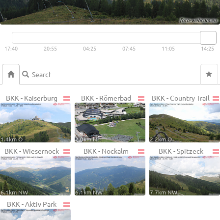
Live video available →
View
17:40
20:55
04:25
07:45
11:05
14:25
BKK - Kaiserburg
BKK - Römerbad
BKK - Country Trail
1.4km O
2.0km N
2.2km O
BKK - Wiesernock
BKK - Nockalm
BKK - Spitzeck
6.1km NW
6.1km NW
7.7km NW
BKK - Aktiv Park