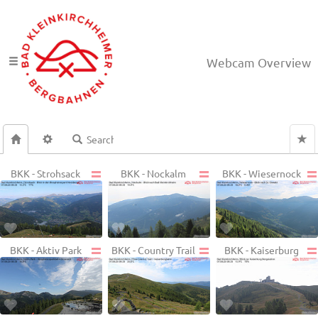
Webcam Overview
BKK - Strohsack
BKK - Nockalm
BKK - Wiesernock
BKK - Aktiv Park
BKK - Country Trail
BKK - Kaiserburg