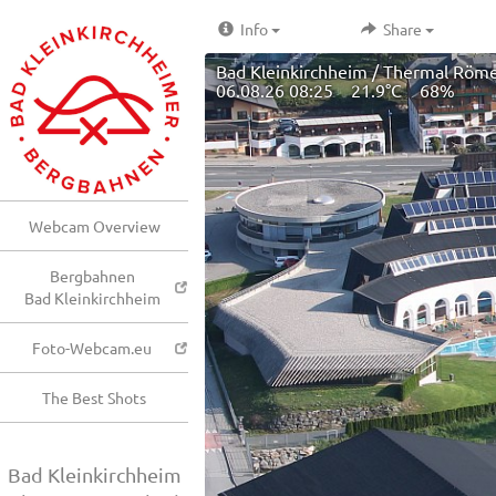
Info
Share
Bad Kleinkirchheim / Thermal Röm
06.08.26 08:25 21.9°C 68%
Webcam Overview
Bergbahnen
Bad Kleinkirchheim
Foto-Webcam.eu
The Best Shots
Bad Kleinkirchheim