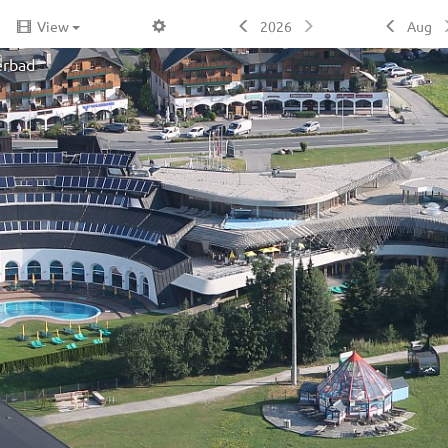
View
2026
Aug
erbad