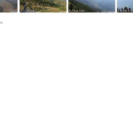
3.5km SO
4.7km NW
4.8km N
r.