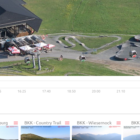
Live video available →
View
5
16:25
17:40
18:50
20:00
21:10
burg
BKK - Country Trail
BKK - Wiesernock
BKK 