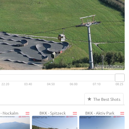
22:20
03:40
04:50
06:00
07:10
08:25
The Best Shots
- Nockalm
BKK - Spitzeck
BKK - Aktiv Park